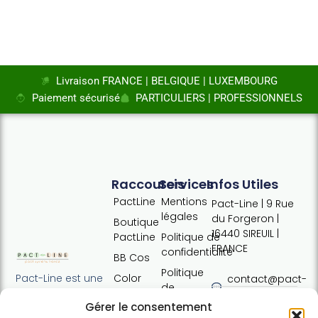
Livraison FRANCE | BELGIQUE | LUXEMBOURG
Paiement sécurisé
PARTICULIERS | PROFESSIONNELS
Raccourcis
Services
Infos Utiles
PactLine
Mentions
Pact-Line | 9 Rue
légales
du Forgeron |
Boutique
16440 SIREUIL |
PactLine
Politique de
FRANCE
confidentialité
BB Cos
Politique
Color
Pact-Line est une
contact@pact-
de
Defence
entreprise
line.com
cookies
Gérer le consentement
française
Pure
Tel : +33 (0)7