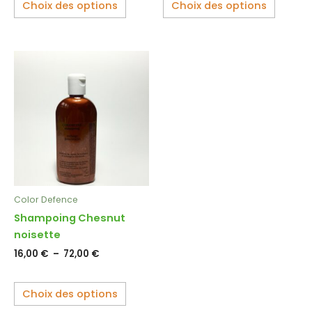
produit
produit
Choix des options
Choix des options
Plage
Ce
de
produit
prix :
16,00 €
a
à
plusieurs
72,00 €
variations.
Les
options
peuvent
être
Color Defence
choisies
Shampoing Chesnut
sur
noisette
la
16,00
€
–
72,00
€
page
du
produit
Choix des options