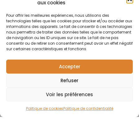
Conditions
proposant des
aux cookies
Elements
54 37 97 74
générales
produits
Horaires:
de vente
capillaires de
Pour offrir les meilleures expériences, nous utilisons des
Lundi · 13h30 ·
technologies telles que les cookies pour stocker et/ou accéder aux
haute qualité et
Contact
17h30 | Mardi,
informations des appareils. Le fait de consentir à ces technologies
soucieux du
nous permettra de traiter des données telles que le comportement
mercredi,
respect de
de navigation ou les ID uniques sur ce site. Le fait de ne pas
jeudi : 09h30 ·
l'environnement.
consentir ou de retirer son consentement peut avoir un effet négatif
12h30 / 13h30 ·
Pour particuliers et
sur certaines caractéristiques et fonctions.
17h30 |
professionnels.
F
Vendredi :
a
09h30 · 12h30
Accepter
c
e
Refuser
b
o
o
Voir les préférences
k
-
Politique de cookies
Politique de confidentialité
f
Pact-Line · 2024 · Gléni'sCom