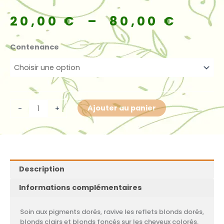
Plag
20,00
€
–
80,00
€
de
prix 
quantité
Contenance
20,0
de
à
Réhydratant
80,0
Sundrop
safran
Ajouter au panier
-
+
Description
Informations complémentaires
Soin aux pigments dorés, ravive les reflets blonds dorés,
blonds clairs et blonds foncés sur les cheveux colorés.