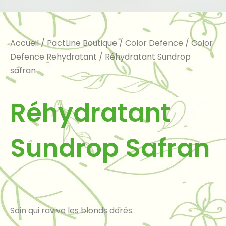
Accueil
/
PactLine Boutique
/
Color Defence
/
Color
Defence Rehydratant
/ Réhydratant Sundrop
safran
Réhydratant
Sundrop Safran
Soin qui ravive les blonds dorés.