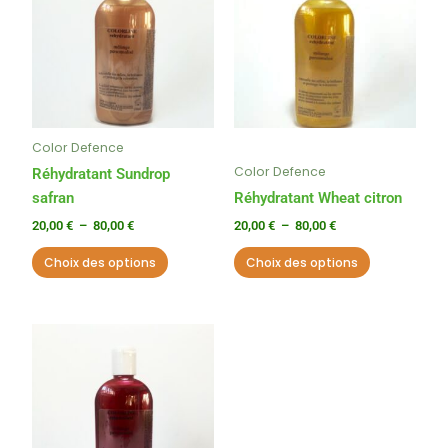
a
a
20,00 €
20,00 €
à
à
plusieurs
plusieurs
80,00 €
80,00 €
variations.
variations.
Les
Les
options
options
peuvent
peuvent
Color Defence
être
être
Color Defence
choisies
choisies
Réhydratant Sundrop
sur
sur
safran
Réhydratant Wheat citron
la
la
20,00
€
–
80,00
€
20,00
€
–
80,00
€
page
page
Choix des options
Choix des options
du
du
produit
produit
Plage
Ce
de
produit
prix :
a
20,00 €
à
plusieurs
80,00 €
variations.