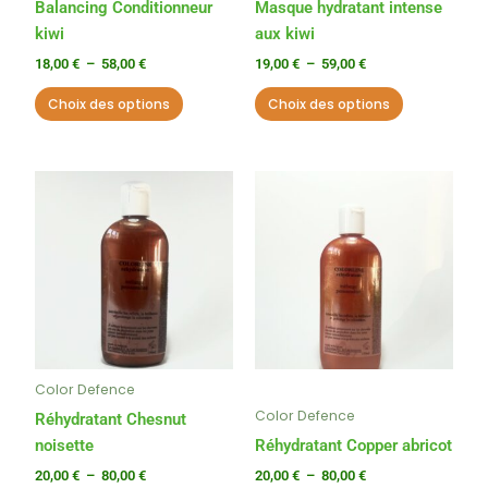
choisies
choisies
Balancing Conditionneur
Masque hydratant intense
sur
sur
kiwi
aux kiwi
la
la
18,00
€
–
58,00
€
19,00
€
–
59,00
€
page
page
Choix des options
Choix des options
du
du
produit
produit
Plage
Plage
Ce
Ce
de
de
produit
produit
prix :
prix :
a
a
20,00 €
20,00 €
à
à
plusieurs
plusieurs
80,00 €
80,00 €
variations.
variations.
Les
Les
options
options
peuvent
peuvent
Color Defence
être
être
Color Defence
choisies
choisies
Réhydratant Chesnut
sur
sur
noisette
Réhydratant Copper abricot
la
la
20,00
€
–
80,00
€
20,00
€
–
80,00
€