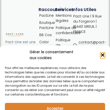
Raccourcis
Services
Infos Utiles
PactLine
Mentions
Pact-Line | 9 Rue
légales
du Forgeron |
Boutique
16440 SIREUIL |
PactLine
Politique de
FRANCE
confidentialité
BB Cos
Politique
Color
Pact-Line est une
contact@pact-
de
Defence
entreprise
line.com
cookies
Gérer le consentement
française
Pure
Tel : +33 (0)7
Conditions
proposant des
aux cookies
Elements
54 37 97 74
générales
produits
Horaires:
de vente
capillaires de
Pour offrir les meilleures expériences, nous utilisons des
Lundi · 13h30 ·
technologies telles que les cookies pour stocker et/ou accéder aux
haute qualité et
Contact
17h30 | Mardi,
informations des appareils. Le fait de consentir à ces technologies
soucieux du
nous permettra de traiter des données telles que le comportement
mercredi,
respect de
de navigation ou les ID uniques sur ce site. Le fait de ne pas
jeudi : 09h30 ·
l'environnement.
consentir ou de retirer son consentement peut avoir un effet négatif
12h30 / 13h30 ·
Pour particuliers et
sur certaines caractéristiques et fonctions.
17h30 |
professionnels.
F
Vendredi :
a
09h30 · 12h30
Accepter