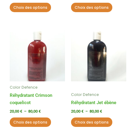
page
page
Choix des options
Choix des options
du
du
produit
produit
Plage
Plage
Ce
Ce
de
de
produit
produit
prix :
prix :
a
a
20,00 €
20,00 €
à
à
plusieurs
plusieurs
80,00 €
80,00 €
variations.
variations.
Les
Les
options
options
peuvent
peuvent
Color Defence
être
être
Color Defence
choisies
choisies
Réhydratant Crimson
sur
sur
coquelicot
Réhydratant Jet ébène
la
la
20,00
€
–
80,00
€
20,00
€
–
80,00
€
page
page
Choix des options
Choix des options
du
du
produit
produit