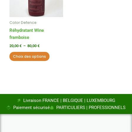
Les
options
peuvent
Color Defence
être
choisies
Réhydratant Wine
sur
framboise
la
20,00
€
–
80,00
€
page
Choix des options
du
produit
Livraison FRANCE | BELGIQUE | LUXEMBOURG
Paiement sécurisé
PARTICULIERS | PROFESSIONNELS