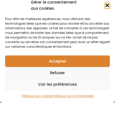
cookies
Gérer le consentement
française
Pure
Tel : +33 (0)7
Conditions
proposant des
aux cookies
Elements
54 37 97 74
générales
produits
Horaires:
de vente
capillaires de
Pour offrir les meilleures expériences, nous utilisons des
Lundi · 13h30 ·
technologies telles que les cookies pour stocker et/ou accéder aux
haute qualité et
Contact
17h30 | Mardi,
informations des appareils. Le fait de consentir à ces technologies
soucieux du
nous permettra de traiter des données telles que le comportement
mercredi,
respect de
de navigation ou les ID uniques sur ce site. Le fait de ne pas
jeudi : 09h30 ·
l'environnement.
consentir ou de retirer son consentement peut avoir un effet négatif
12h30 / 13h30 ·
Pour particuliers et
sur certaines caractéristiques et fonctions.
17h30 |
professionnels.
F
Vendredi :
a
09h30 · 12h30
Accepter
c
e
Refuser
b
o
o
Voir les préférences
k
-
Politique de cookies
Politique de confidentialité
f