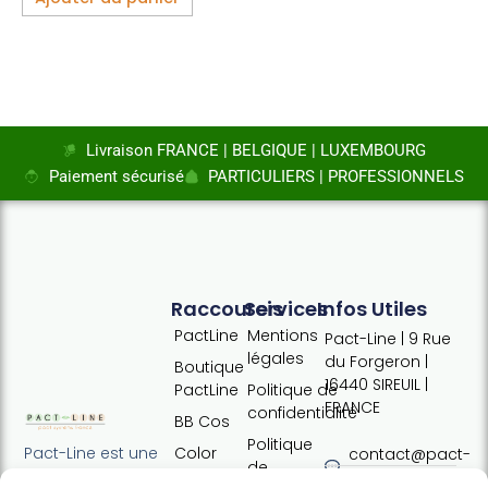
Livraison FRANCE | BELGIQUE | LUXEMBOURG
Paiement sécurisé
PARTICULIERS | PROFESSIONNELS
Raccourcis
Services
Infos Utiles
PactLine
Mentions
Pact-Line | 9 Rue
légales
du Forgeron |
Boutique
16440 SIREUIL |
PactLine
Politique de
FRANCE
confidentialité
BB Cos
Politique
Color
Pact-Line est une
contact@pact-
de
Defence
entreprise
line.com