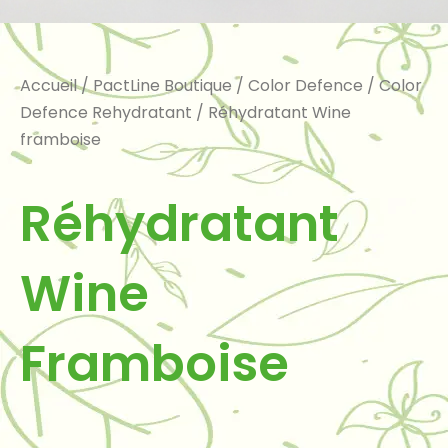
Accueil
/
PactLine Boutique
/
Color Defence
/
Color
Defence Rehydratant
/ Réhydratant Wine
framboise
Réhydratant
Wine
Framboise