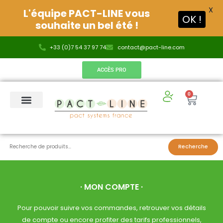
X
L'équipe PACT-LINE vous
OK !
souhaite un bel été !
Aller
+33 (0)7 54 37 97 74
contact@pact-line.com
au
contenu
ACCÈS PRO
0
Panier
Recherche
Recherche
pour :
· MON COMPTE ·
Pour pouvoir suivre vos commandes, retrouver vos détails
de compte ou encore profiter des tarifs professionnels,