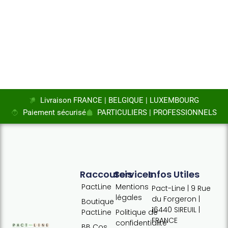
Livraison FRANCE | BELGIQUE | LUXEMBOURG
Paiement sécurisé
PARTICULIERS | PROFESSIONNELS
Raccourcis
Services
Infos Utiles
PactLine
Mentions
Pact-Line | 9 Rue
légales
du Forgeron |
Boutique
16440 SIREUIL |
PactLine
Politique de
FRANCE
confidentialité
BB Cos