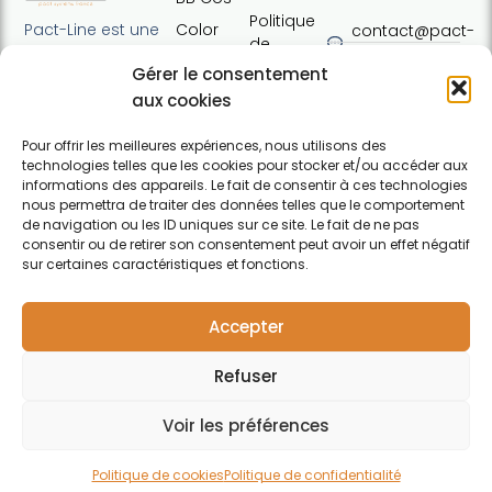
Politique
Color
Pact-Line est une
contact@pact-
de
Defence
entreprise
line.com
cookies
Gérer le consentement
française
Pure
Tel : +33 (0)7
Conditions
proposant des
aux cookies
Elements
54 37 97 74
générales
produits
Horaires:
de vente
capillaires de
Pour offrir les meilleures expériences, nous utilisons des
Lundi · 13h30 ·
technologies telles que les cookies pour stocker et/ou accéder aux
haute qualité et
Contact
17h30 | Mardi,
informations des appareils. Le fait de consentir à ces technologies
soucieux du
nous permettra de traiter des données telles que le comportement
mercredi,
respect de
de navigation ou les ID uniques sur ce site. Le fait de ne pas
jeudi : 09h30 ·
l'environnement.
consentir ou de retirer son consentement peut avoir un effet négatif
12h30 / 13h30 ·
Pour particuliers et
sur certaines caractéristiques et fonctions.
17h30 |
professionnels.
F
Vendredi :
a
09h30 · 12h30
Accepter
c
e
Refuser
b
o
o
Voir les préférences
k
-
Politique de cookies
Politique de confidentialité
f