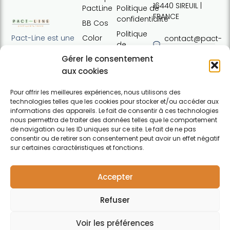
16440 SIREUIL |
PactLine
Politique de
FRANCE
confidentialité
BB Cos
Politique
Color
Pact-Line est une
contact@pact-
de
Defence
entreprise
line.com
cookies
Gérer le consentement
française
Pure
Tel : +33 (0)7
Conditions
proposant des
aux cookies
Elements
54 37 97 74
générales
produits
Horaires:
de vente
capillaires de
Pour offrir les meilleures expériences, nous utilisons des
Lundi · 13h30 ·
technologies telles que les cookies pour stocker et/ou accéder aux
haute qualité et
Contact
17h30 | Mardi,
informations des appareils. Le fait de consentir à ces technologies
soucieux du
nous permettra de traiter des données telles que le comportement
mercredi,
respect de
de navigation ou les ID uniques sur ce site. Le fait de ne pas
jeudi : 09h30 ·
l'environnement.
consentir ou de retirer son consentement peut avoir un effet négatif
12h30 / 13h30 ·
Pour particuliers et
sur certaines caractéristiques et fonctions.
17h30 |
professionnels.
F
Vendredi :
a
09h30 · 12h30
Accepter
c
e
Refuser
b
o
o
Voir les préférences