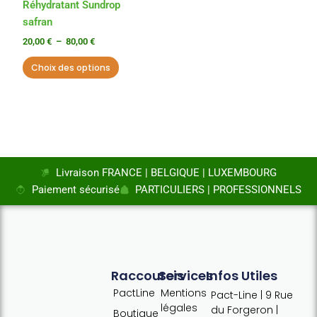
choisies
Réhydratant Sundrop
sur
safran
la
20,00
€
–
80,00
€
page
Choix des options
du
produit
Livraison FRANCE | BELGIQUE | LUXEMBOURG
Paiement sécurisé
PARTICULIERS | PROFESSIONNELS
Raccourcis
Services
Infos Utiles
PactLine
Mentions
Pact-Line | 9 Rue
légales
du Forgeron |
Boutique