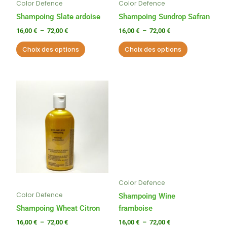
Color Defence
Color Defence
être
être
choisies
choisies
Shampoing Slate ardoise
Shampoing Sundrop Safran
sur
sur
16,00
€
–
72,00
€
16,00
€
–
72,00
€
la
la
Choix des options
Choix des options
page
page
du
du
produit
produit
Plage
Plage
Ce
Ce
de
de
produit
produit
prix :
prix :
a
a
16,00 €
16,00 €
à
à
plusieurs
plusieurs
72,00 €
72,00 €
variations.
variations.
Les
Les
options
options
peuvent
peuvent
Color Defence
être
être
Color Defence
choisies
choisies
Shampoing Wine
sur
sur
Shampoing Wheat Citron
framboise
la
la
16,00
€
–
72,00
€
16,00
€
–
72,00
€