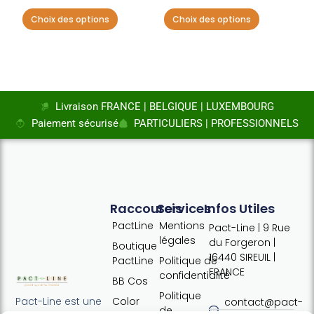
page
page
Choix des options
Choix des options
du
du
produit
produit
Livraison FRANCE | BELGIQUE | LUXEMBOURG
Paiement sécurisé
PARTICULIERS | PROFESSIONNELS
Raccourcis
Services
Infos Utiles
PactLine
Mentions
Pact-Line | 9 Rue
légales
du Forgeron |
Boutique
16440 SIREUIL |
PactLine
Politique de
FRANCE
confidentialité
BB Cos
Politique
Color
Pact-Line est une
contact@pact-
de