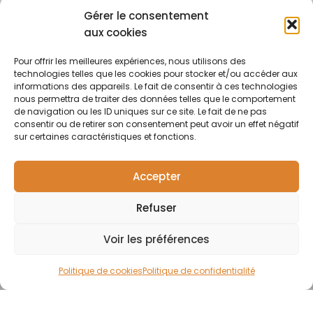
Defence
entreprise
line.com
cookies
Gérer le consentement
française
Pure
Tel : +33 (0)7
Conditions
proposant des
aux cookies
Elements
54 37 97 74
générales
produits
Horaires:
de vente
capillaires de
Pour offrir les meilleures expériences, nous utilisons des
Lundi · 13h30 ·
technologies telles que les cookies pour stocker et/ou accéder aux
haute qualité et
Contact
17h30 | Mardi,
informations des appareils. Le fait de consentir à ces technologies
soucieux du
nous permettra de traiter des données telles que le comportement
mercredi,
respect de
de navigation ou les ID uniques sur ce site. Le fait de ne pas
jeudi : 09h30 ·
l'environnement.
consentir ou de retirer son consentement peut avoir un effet négatif
12h30 / 13h30 ·
Pour particuliers et
sur certaines caractéristiques et fonctions.
17h30 |
professionnels.
F
Vendredi :
a
09h30 · 12h30
Accepter
c
e
Refuser
b
o
o
Voir les préférences
k
-
Politique de cookies
Politique de confidentialité
f