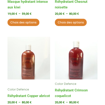
choisies
choisies
Masque hydratant intense
Réhydratant Chesnut
sur
sur
aux kiwi
noisette
la
la
19,00
€
–
59,00
€
20,00
€
–
80,00
€
page
page
Choix des options
Choix des options
du
du
produit
produit
Plage
Plage
Ce
Ce
de
de
produit
produit
prix :
prix :
a
a
20,00 €
20,00 €
à
à
plusieurs
plusieurs
80,00 €
80,00 €
variations.
variations.
Les
Les
options
options
peuvent
peuvent
Color Defence
être
être
Color Defence
choisies
choisies
Réhydratant Crimson
sur
sur
Réhydratant Copper abricot
coquelicot
la
la
20,00
€
–
80,00
€
20,00
€
–
80,00
€