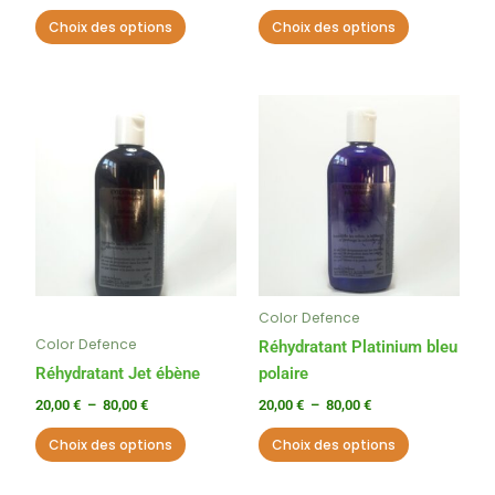
page
page
Choix des options
Choix des options
du
du
produit
produit
Plage
Plage
Ce
Ce
de
de
produit
produit
prix :
prix :
a
a
20,00 €
20,00 €
à
à
plusieurs
plusieurs
80,00 €
80,00 €
variations.
variations.
Les
Les
options
options
peuvent
peuvent
Color Defence
être
être
Color Defence
choisies
choisies
Réhydratant Platinium bleu
sur
sur
Réhydratant Jet ébène
polaire
la
la
20,00
€
–
80,00
€
20,00
€
–
80,00
€
page
page
Choix des options
Choix des options
du
du
produit
produit