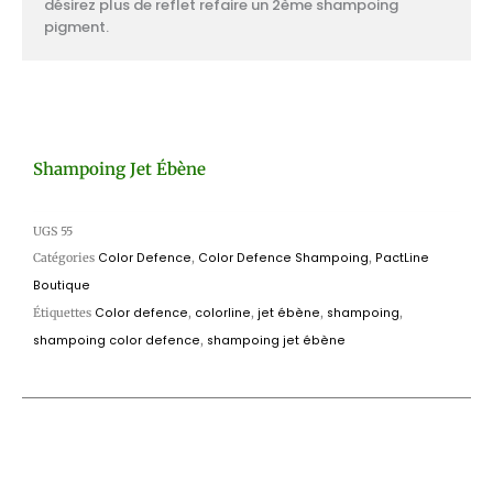
désirez plus de reflet refaire un 2ème shampoing
pigment.
Shampoing Jet Ébène
UGS
55
Catégories
Color Defence
,
Color Defence Shampoing
,
PactLine
Boutique
Étiquettes
Color defence
,
colorline
,
jet ébène
,
shampoing
,
shampoing color defence
,
shampoing jet ébène