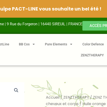
quipe PACT-LINE vous souhaite un bel été !
ine | 9 Rue du Forgeron | 16440 SIREUIL | FRANCE
ACCÈS P
ctLine
BB Cos
Pure Elements
Color Defence
ZENZTHERAPY
Accueil
/
ZENZTHERAPY
/
ZENZ T
cheveux et corps
/ Huile orange