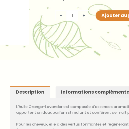
48,00 €.
24,00 €.
de
Huile
Ajouter au
-
+
orange
lavande
Description
Informations complémenta
L’huile Orange-Lavander est composée d’essences aromati
apportent un doux parfum stimulant et confèrent de multipl
Pour les cheveux, elle a des vertus tonifiantes et régénéran