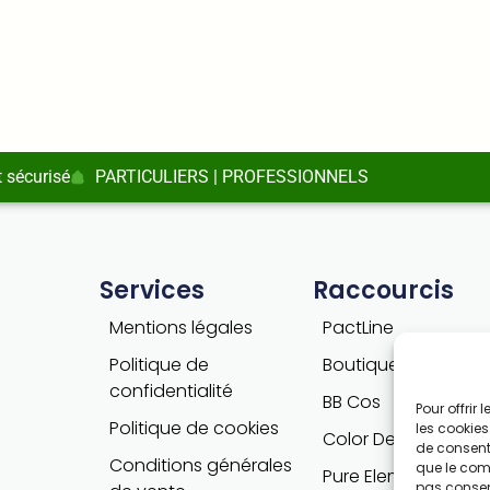
 sécurisé
PARTICULIERS | PROFESSIONNELS
Services
Raccourcis
Mentions légales
PactLine
Politique de
Boutique PactLine
confidentialité
BB Cos
Pour offrir
Politique de cookies
les cookies
Color Defence
de consenti
Conditions générales
que le comp
Pure Elements
pas consent