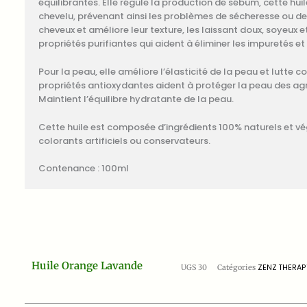
équilibrantes. Elle régule la production de sébum, cette huil
chevelu, prévenant ainsi les problèmes de sécheresse ou de b
cheveux et améliore leur texture, les laissant doux, soyeux e
propriétés purifiantes qui aident à éliminer les impuretés et 
Pour la peau, elle améliore l’élasticité de la peau et lutte co
propriétés antioxydantes aident à protéger la peau des agr
Maintient l’équilibre hydratante de la peau.
Cette huile est composée d’ingrédients 100% naturels et v
colorants artificiels ou conservateurs.
Contenance : 100ml
Huile Orange Lavande
UGS
30
Catégories
ZENZ THERAP