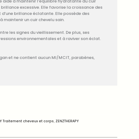
e aide à maintenir l’équilibre hydratante du cuir
rillance excessive. Elle favorise la croissance des
t d’une brillance éclatante. Elle possède des
à maintenir un cuir chevelu sain.
ntre les signes du vieillissement. De plus, ses
essions environnementales et à raviver son éclat.
égan et ne contient aucun MI/MCIT, parabènes,
Y Traitement cheveux et corps
,
ZENZTHERAPY