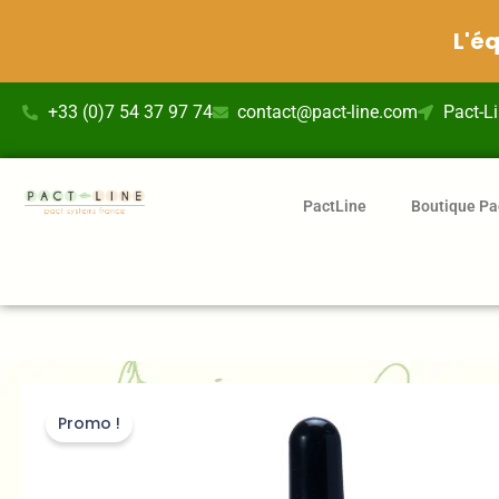
L'é
Aller
+33 (0)7 54 37 97 74
contact@pact-line.com
Pact-L
au
contenu
PactLine
Boutique Pa
Promo !