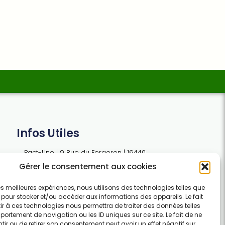
Infos Utiles
Pact-Line | 9 Rue du Forgeron | 16440
SIREUIL | FRANCE
Gérer le consentement aux cookies
 les meilleures expériences, nous utilisons des technologies telles que
contact@pact-line.com
 pour stocker et/ou accéder aux informations des appareils. Le fait
r à ces technologies nous permettra de traiter des données telles
Tel : +33 (0)7 54 37 97 74
ortement de navigation ou les ID uniques sur ce site. Le fait de ne
ir ou de retirer son consentement peut avoir un effet négatif sur