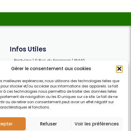
Infos Utiles
Pact-Line | 9 Rue du Forgeron | 16440
SIREUIL | FRANCE
Gérer le consentement aux cookies
 les meilleures expériences, nous utilisons des technologies telles que
contact@pact-line.com
 pour stocker et/ou accéder aux informations des appareils. Le fait
r à ces technologies nous permettra de traiter des données telles
Tel : +33 (0)7 54 37 97 74
ortement de navigation ou les ID uniques sur ce site. Le fait de ne
ir ou de retirer son consentement peut avoir un effet négatif sur
Horaires: Lundi · 13h30 · 17h30 | Mardi,
aractéristiques et fonctions.
mercredi, jeudi : 09h30 · 12h30 /
13h30 · 17h30 | Vendredi : 09h30 ·
12h30
cepter
Refuser
Voir les préférences