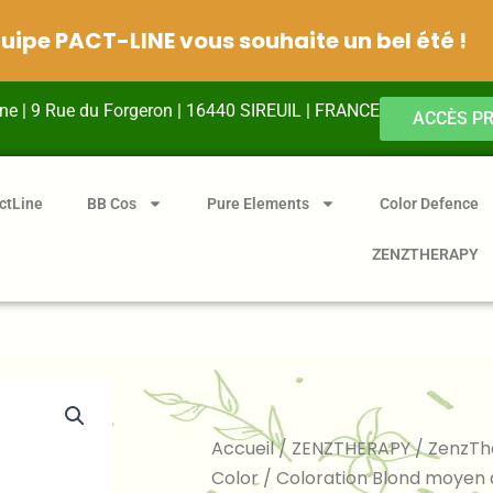
quipe PACT-LINE vous souhaite un bel été !
ine | 9 Rue du Forgeron | 16440 SIREUIL | FRANCE
ACCÈS P
ctLine
BB Cos
Pure Elements
Color Defence
ZENZTHERAPY
Accueil
/
ZENZTHERAPY
/
ZenzTh
Color
/ Coloration Blond moyen 