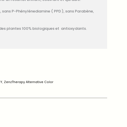
, sans P-Phénylénediamine ( PPD ), sans Parabène,
t des plantes 100% biologiques et antioxydants.
PY
,
ZenzTherapy Alternative Color