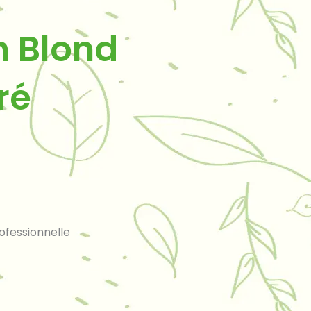
n Blond
ré
fessionnelle