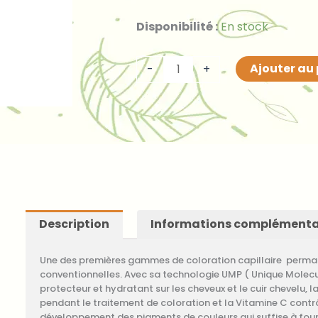
initial
actuel
était :
est :
quantité
Disponibilité :
En stock
22,00 €.
11,00 €.
de
Coloration
Ajouter au
-
+
Blond
moyen
doré
(n°7,3)
Description
Informations complémenta
Une des premières gammes de coloration capillaire permanen
conventionnelles. Avec sa technologie UMP ( Unique Molecul
protecteur et hydratant sur les cheveux et le cuir chevelu, l
pendant le traitement de coloration et la Vitamine C contr
développement des pigments de couleurs qui suffise à fournir