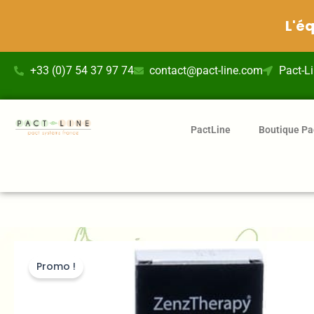
L'é
Aller
+33 (0)7 54 37 97 74
contact@pact-line.com
Pact-L
au
contenu
PactLine
Boutique Pa
Promo !