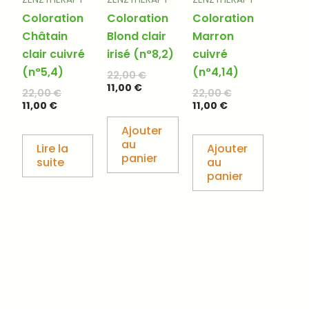
Coloration
Coloration
Coloration
Châtain
Blond clair
Marron
clair cuivré
irisé (n°8,2)
cuivré
(n°5,4)
(n°4,14)
22,00
€
11,00
€
22,00
€
22,00
€
11,00
€
11,00
€
Ajouter
au
Lire la
Ajouter
panier
suite
au
panier