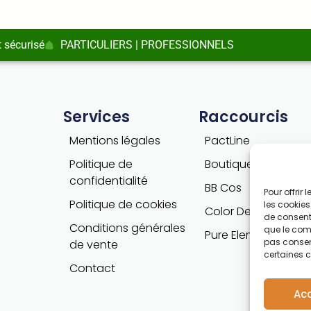
 sécurisé
PARTICULIERS | PROFESSIONNELS
Services
Raccourcis
Mentions légales
PactLine
Politique de
Boutique PactLine
confidentialité
BB Cos
Pour offrir
Politique de cookies
les cookies
Color Defence
de consenti
Conditions générales
que le comp
Pure Elements
pas consent
de vente
certaines c
Contact
Ac