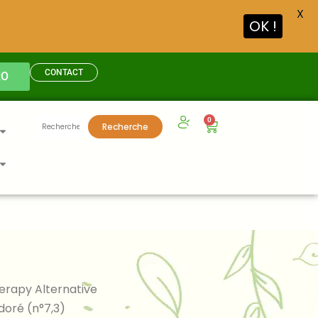
X
OK !
CONTACT
RO
Recherche
0
Panier
Recherche
pour :
erapy Alternative
doré (n°7,3)