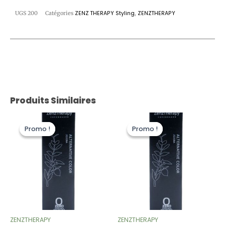
UGS
200
Catégories
ZENZ THERAPY Styling
,
ZENZTHERAPY
Produits Similaires
Le
Le
Le
Le
prix
prix
prix
prix
Promo !
Promo !
Promo !
Promo !
initial
actuel
initial
actuel
était :
est :
était :
est :
22,00 €.
11,00 €.
22,00 €.
11,00 €.
ZENZTHERAPY
ZENZTHERAPY