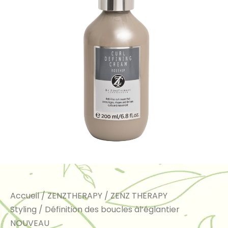
Accueil
/
ZENZTHERAPY
/
ZENZ THERAPY
Styling
/ Définition des boucles àl’églantier
NOUVEAU