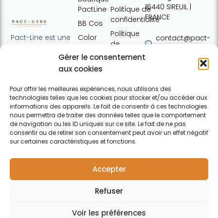
16440 SIREUIL |
PactLine
Politique de
FRANCE
confidentialité
BB Cos
Politique
Color
Pact-Line est une
contact@pact-
de
Defence
entreprise
line.com
cookies
Gérer le consentement
française
Pure
Tel : +33 (0)7
Conditions
proposant des
aux cookies
Elements
54 37 97 74
générales
produits
Horaires:
de vente
capillaires de
Pour offrir les meilleures expériences, nous utilisons des
Lundi · 13h30 ·
technologies telles que les cookies pour stocker et/ou accéder aux
haute qualité et
Contact
17h30 | Mardi,
informations des appareils. Le fait de consentir à ces technologies
soucieux du
nous permettra de traiter des données telles que le comportement
mercredi,
respect de
de navigation ou les ID uniques sur ce site. Le fait de ne pas
jeudi : 09h30 ·
l'environnement.
consentir ou de retirer son consentement peut avoir un effet négatif
12h30 / 13h30 ·
Pour particuliers et
sur certaines caractéristiques et fonctions.
17h30 |
professionnels.
F
Vendredi :
a
09h30 · 12h30
Accepter
c
e
Refuser
b
o
o
Voir les préférences