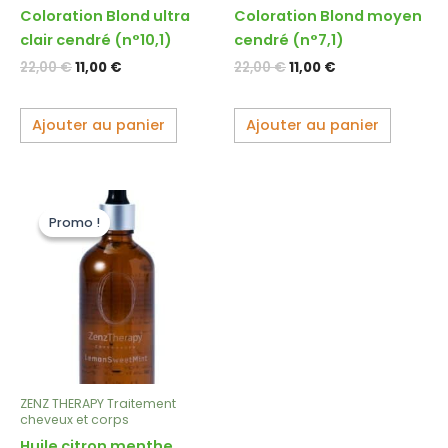
Coloration Blond ultra
Coloration Blond moyen
clair cendré (n°10,1)
cendré (n°7,1)
22,00
€
11,00
€
22,00
€
11,00
€
Ajouter au panier
Ajouter au panier
Le
Le
prix
prix
Promo !
Promo !
initial
actuel
était :
est :
48,00 €.
24,00 €.
ZENZ THERAPY Traitement
cheveux et corps
Huile citron menthe