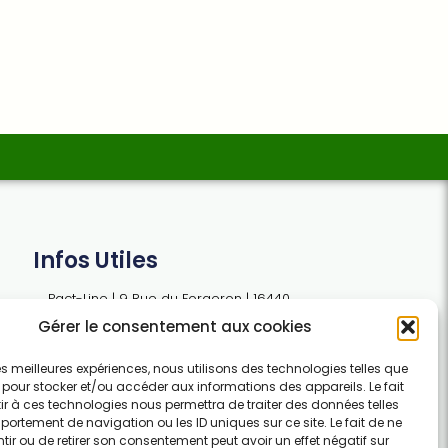
Infos Utiles
Pact-Line | 9 Rue du Forgeron | 16440
SIREUIL | FRANCE
Gérer le consentement aux cookies
 les meilleures expériences, nous utilisons des technologies telles que
contact@pact-line.com
 pour stocker et/ou accéder aux informations des appareils. Le fait
r à ces technologies nous permettra de traiter des données telles
Tel : +33 (0)7 54 37 97 74
ortement de navigation ou les ID uniques sur ce site. Le fait de ne
ir ou de retirer son consentement peut avoir un effet négatif sur