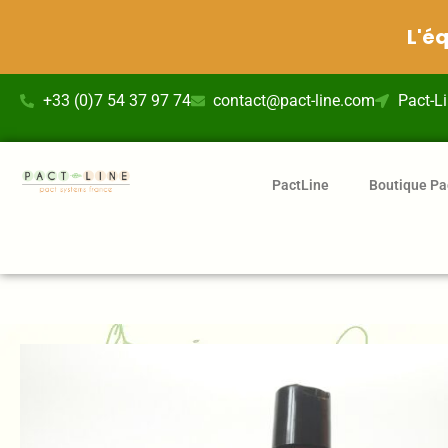
L'é
Aller
+33 (0)7 54 37 97 74
contact@pact-line.com
Pact-L
au
contenu
PactLine
Boutique Pa