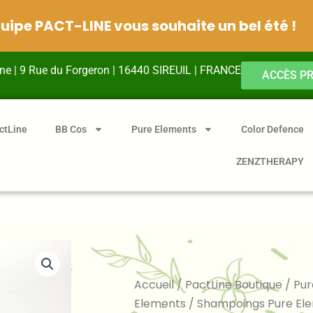
quipe PACT-LINE vous souhaite un bel été !
ine | 9 Rue du Forgeron | 16440 SIREUIL | FRANCE
ACCÈS P
ctLine
BB Cos
Pure Elements
Color Defence
ZENZTHERAPY
Accueil
/
PactLine Boutique
/
Pur
Elements
/
Shampoings Pure El