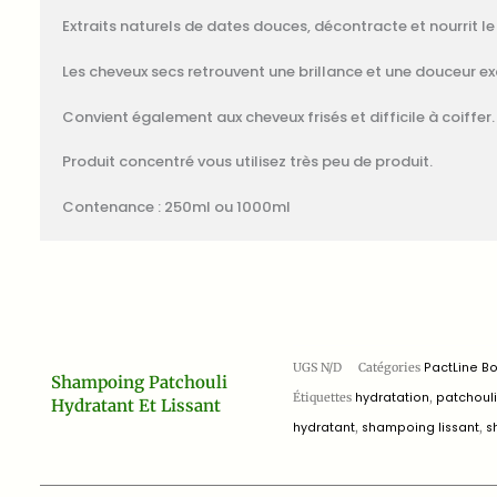
Extraits naturels de dates douces, décontracte et nourrit le 
Les cheveux secs retrouvent une brillance et une douceur ex
Convient également aux cheveux frisés et difficile à coiffer.
Produit concentré vous utilisez très peu de produit.
Contenance : 250ml ou 1000ml
UGS
N/D
Catégories
PactLine B
Shampoing Patchouli
Étiquettes
hydratation
,
patchoul
Hydratant Et Lissant
hydratant
,
shampoing lissant
,
s