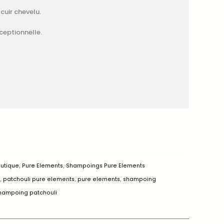
cuir chevelu.
ceptionnelle.
outique
,
Pure Elements
,
Shampoings Pure Elements
i
,
patchouli pure elements
,
pure elements
,
shampoing
hampoing patchouli