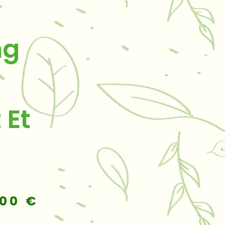
ng
 Et
Plage
,00
€
de