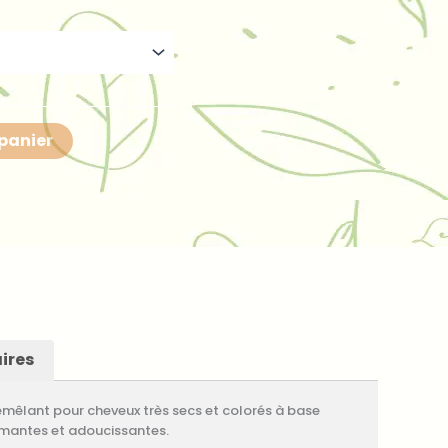
prix :
20,00 €
à
63,00 €
 panier
ires
émêlant pour cheveux très secs et colorés à base
almantes et adoucissantes.