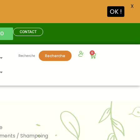
X
OK !
CONTACT
RO
Recherche
0
Panier
Recherche
pour :
e
ements
/ Shampoing