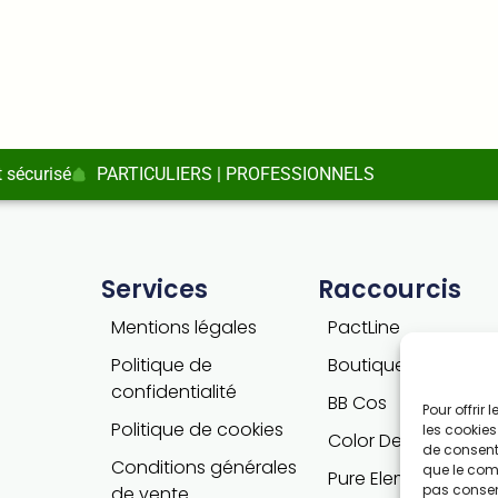
 sécurisé
PARTICULIERS | PROFESSIONNELS
Services
Raccourcis
Mentions légales
PactLine
Politique de
Boutique PactLine
confidentialité
BB Cos
Pour offrir
Politique de cookies
les cookies
Color Defence
de consenti
Conditions générales
que le comp
Pure Elements
pas consent
de vente