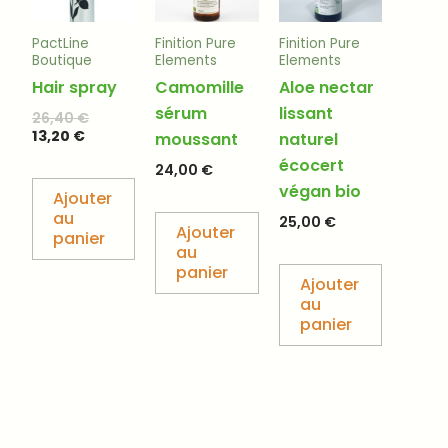
PactLine
Finition Pure
Finition Pure
Boutique
Elements
Elements
Hair spray
Camomille
Aloe nectar
sérum
lissant
26,40
€
13,20
€
moussant
naturel
écocert
24,00
€
végan bio
Ajouter
au
25,00
€
Ajouter
panier
au
panier
Ajouter
au
panier