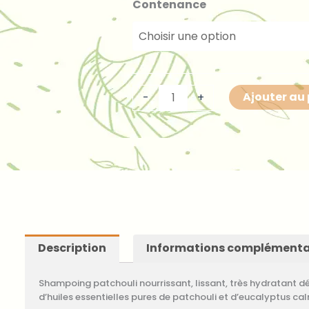
quantité
Contenance
de
Shampoing
patchouli
hydratant
et
Ajouter au
-
+
lissant
Description
Informations complémenta
Shampoing patchouli nourrissant, lissant, très hydratant d
d’huiles essentielles pures de patchouli et d’eucalyptus c