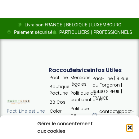
Livraison FRANCE | BELGIQUE | LUXEMBOURG
Paiement sécurisé
PARTICULIERS | PROFESSIONNELS
Raccourcis
Services
Infos Utiles
PactLine
Mentions
Pact-Line | 9 Rue
légales
du Forgeron |
Boutique
16440 SIREUIL |
PactLine
Politique de
FRANCE
confidentialité
BB Cos
Politique
Color
Pact-Line est une
contact@pact-
de
Defence
entreprise
line.com
cookies
Gérer le consentement
française
Pure
Tel : +33 (0)7
Conditions
proposant des
aux cookies
Elements
54 37 97 74
générales
produits