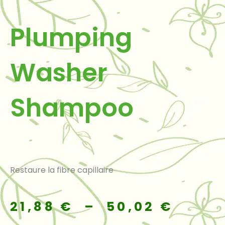
Plumping
Washer
Shampoo
Restaure la fibre capillaire
Plage
21,88
€
–
50,02
€
de