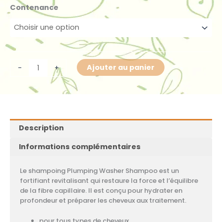
prix :
quantité
Contenance
21,88
de
à
Plumping
50,02
Washer
Shampoo
Ajouter au panier
-
+
Description
Informations complémentaires
Le shampoing Plumping Washer Shampoo est un
fortifiant revitalisant qui restaure la force et l’équilibre
de la fibre capillaire. Il est conçu pour hydrater en
profondeur et préparer les cheveux aux traitement.
pour tous types de cheveux