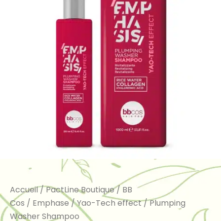
Accueil
/
PactLine Boutique
/
BB
Cos
/
Emphase
/
Yao-Tech effect
/ Plumping
Washer Shampoo