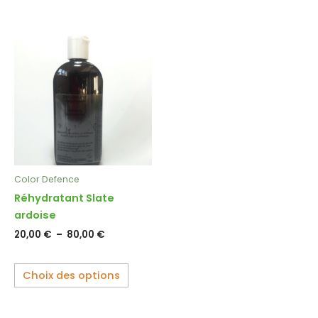
Plage
Ce
de
produit
prix :
20,00 €
a
à
plusieurs
80,00 €
variations.
Les
options
peuvent
être
Color Defence
choisies
Réhydratant Slate
sur
ardoise
la
20,00
€
–
80,00
€
page
du
produit
Choix des options