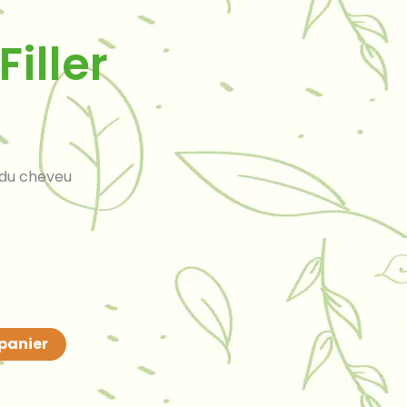
iller
e du cheveu
 panier