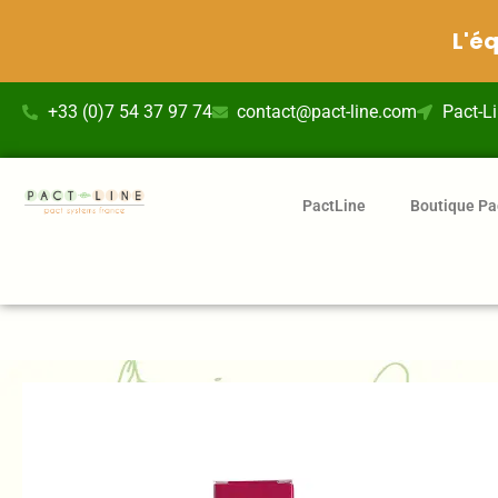
L'é
Aller
+33 (0)7 54 37 97 74
contact@pact-line.com
Pact-L
au
contenu
PactLine
Boutique Pa