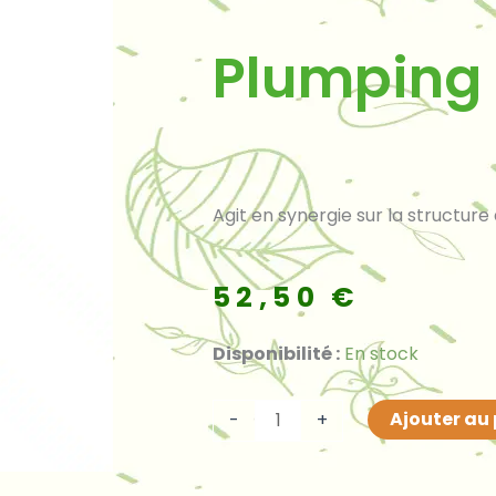
Plumping F
Agit en synergie sur la structur
52,50
€
quantité
Disponibilité :
En stock
de
Plumping
Ajouter au
-
+
Filler