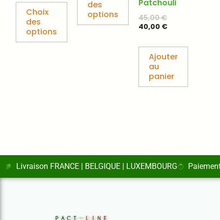
Patchouli
la
la
des
Choix
options
page
page
45,00
€
des
40,00
€
du
du
options
produit
produit
Ajouter
au
panier
Livraison FRANCE | BELGIQUE | LUXEMBOURG
Paiement