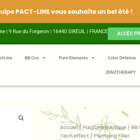
quipe PACT-LINE vous souhaite un bel été !
ine | 9 Rue du Forgeron | 16440 SIREUIL | FRANCE
ACCÈS P
ctLine
BB Cos
Pure Elements
Color Defence
ZENZTHERAPY
Accueil
/
PactLine Boutique
/
BB 
Tech effect
/ Plumping Filler