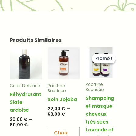
Produits Similaires
Plage
Plage
Le
Le
Ce
Ce
de
de
prix
prix
produit
produit
Promo !
Promo !
prix :
prix :
initial
actuel
20,00 €
a
22,00 €
a
était :
est :
à
à
45,00 €.
40,00 €.
plusieurs
plusieurs
80,00 €
69,00 €
variations.
variations.
PactLine
Color Defence
PactLine
Boutique
Les
Les
Boutique
Réhydratant
Shampoing
options
options
Soin Jojoba
Slate
et masque
peuvent
peuvent
22,00
€
–
ardoise
cheveux
être
être
69,00
€
20,00
€
–
très secs
choisies
choisies
80,00
€
Lavande et
sur
sur
Choix