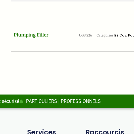
Plumping Filler
UGS
226
Catégories
BB Cos
,
Pac
 sécurisé
PARTICULIERS | PROFESSIONNELS
Services
Raccourcis