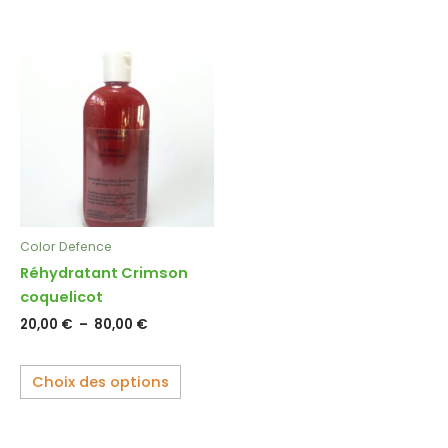
Plage
Ce
de
produit
prix :
20,00 €
a
à
plusieurs
80,00 €
variations.
Les
options
peuvent
être
Color Defence
choisies
Réhydratant Crimson
sur
coquelicot
la
20,00
€
–
80,00
€
page
du
produit
Choix des options