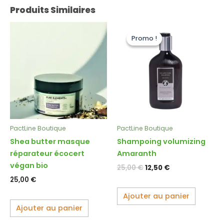
Produits Similaires
Le
Le
prix
prix
Promo !
Promo !
initial
actuel
était :
est :
25,00 €.
12,50 €.
PactLine Boutique
PactLine Boutique
Shea butter masque
Shampoing volumizing
réparateur écocert
Amaranth
végan bio
25,00
€
12,50
€
25,00
€
Ajouter au panier
Ajouter au panier