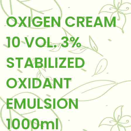
OXIGEN CREAM
10 VOL. 3%
STABILIZED
OXIDANT
EMULSION
1000ml