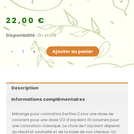
22,00
€
quantité
Disponibilité :
En stock
de
OXIGEN
Ajouter au panier
-
+
CREAM
10
VOL.
3%
STABILIZED
Description
OXIDANT
Informations complémentaires
EMULSION
1000ml
Mélange pour coloration Earthia Color une dose de
colorant pour une dose 1/2 d’oxydant 10 volumes pour
une coloration classique. Le choix de l’oxydant dépend
du résultat souhaité et de la base de vos cheveux. Un