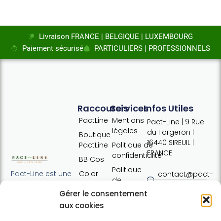
Livraison FRANCE | BELGIQUE | LUXEMBOURG
Paiement sécurisé
PARTICULIERS | PROFESSIONNELS
Raccourcis
Services
Infos Utiles
PactLine
Mentions
Pact-Line | 9 Rue
légales
du Forgeron |
Boutique
16440 SIREUIL |
PactLine
Politique de
FRANCE
confidentialité
BB Cos
Politique
Color
Pact-Line est une
contact@pact-
de
Defence
entreprise
line.com
cookies
Gérer le consentement
française
Pure
Tel : +33 (0)7
Conditions
proposant des
aux cookies
Elements
54 37 97 74
générales
produits