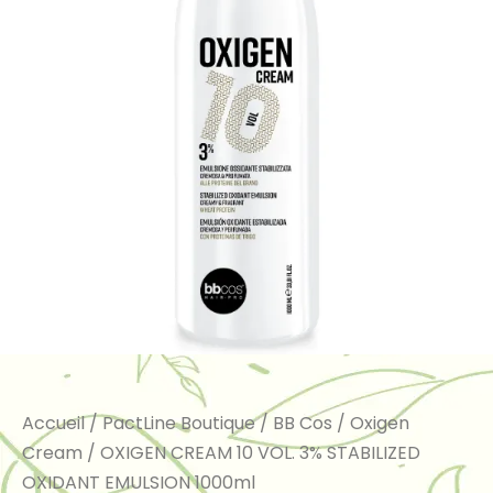
Accueil
/
PactLine Boutique
/
BB Cos
/
Oxigen
Cream
/ OXIGEN CREAM 10 VOL. 3% STABILIZED
OXIDANT EMULSION 1000ml