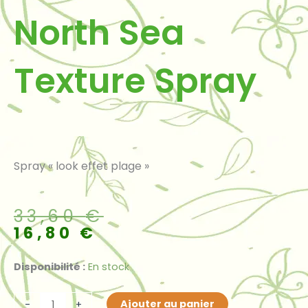
North Sea
Texture Spray
Spray « look effet plage »
Le
Le
33,60
€
prix
prix
16,80
€
initial
actuel
était :
est :
quantité
Disponibilité :
En stock
33,60 €.
16,80 €.
de
North
Ajouter au panier
-
+