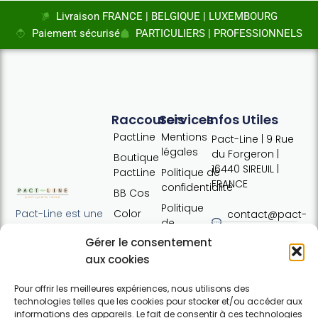
Livraison FRANCE | BELGIQUE | LUXEMBOURG
Paiement sécurisé
PARTICULIERS | PROFESSIONNELS
Raccourcis
Services
Infos Utiles
PactLine
Mentions
Pact-Line | 9 Rue
légales
du Forgeron |
Boutique
16440 SIREUIL |
PactLine
Politique de
FRANCE
confidentialité
BB Cos
Politique
Color
Pact-Line est une
contact@pact-
de
Defence
entreprise
line.com
cookies
Gérer le consentement
française
Pure
Tel : +33 (0)7
Conditions
proposant des
aux cookies
Elements
54 37 97 74
générales
produits
Horaires:
de vente
capillaires de
Pour offrir les meilleures expériences, nous utilisons des
Lundi · 13h30 ·
technologies telles que les cookies pour stocker et/ou accéder aux
haute qualité et
Contact
17h30 | Mardi,
informations des appareils. Le fait de consentir à ces technologies