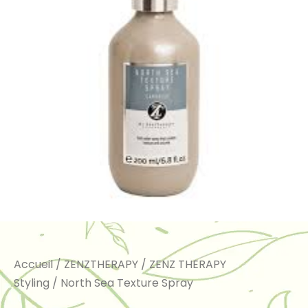
Accueil
/
ZENZTHERAPY
/
ZENZ THERAPY
Styling
/ North Sea Texture Spray