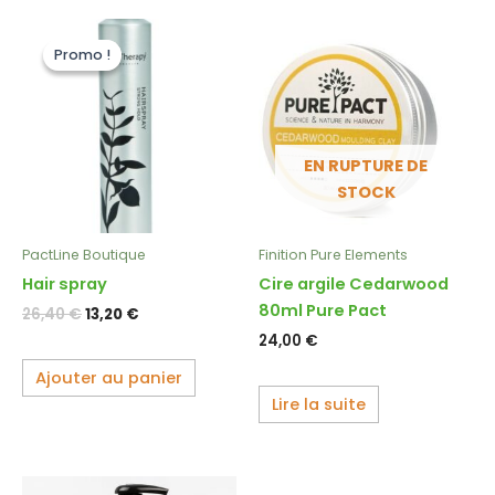
Le
Le
prix
prix
Promo !
Promo !
initial
actuel
était :
est :
26,40 €.
13,20 €.
EN RUPTURE DE
STOCK
PactLine Boutique
Finition Pure Elements
Hair spray
Cire argile Cedarwood
80ml Pure Pact
26,40
€
13,20
€
24,00
€
Ajouter au panier
Lire la suite