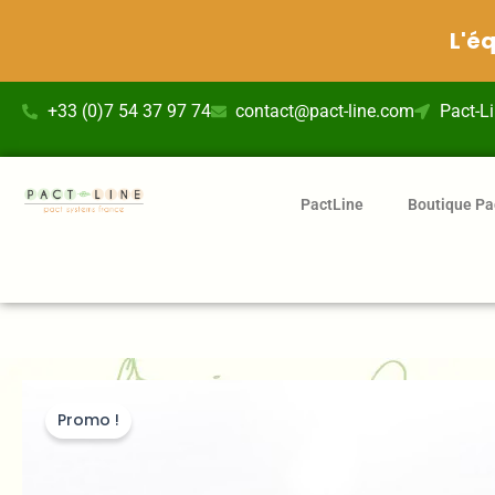
L'é
Aller
+33 (0)7 54 37 97 74
contact@pact-line.com
Pact-L
au
contenu
PactLine
Boutique Pa
Promo !