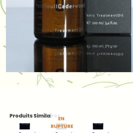
Produits Similaires
EN
Le
Le
Le
Le
Le
Le
RUPTURE
prix
prix
prix
prix
prix
prix