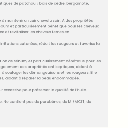
iques de patchouli, bois de cèdre, bergamote,
e à maintenir un cuir chevelu sain. A des propriétés
 sébum et particulièrement bénéfique pour les cheveux
ce et revitaliser les cheveux ternes en
rritations cutanées, réduit les rougeurs et favorise la
uction de sébum, et particulièrement bénéfique pour les
également des propriétés antiseptiques, aidant à
r à soulager les démangeaisons et les rougeurs. Elle
es, aidant à réparer la peau endommagée.
ur excessive pour préserver la qualité de l’huile.
ne. Ne contient pas de parabènes, de MI/MCIT, de