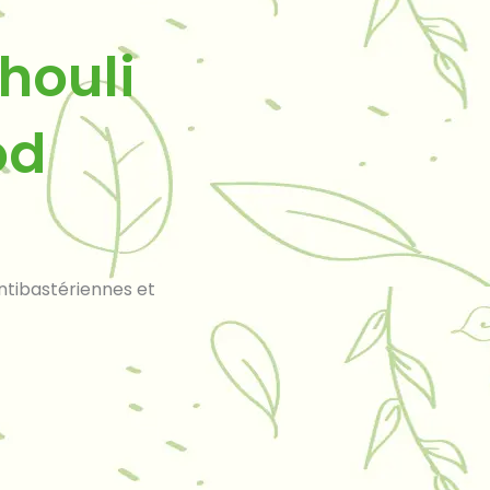
houli
od
antibastériennes et