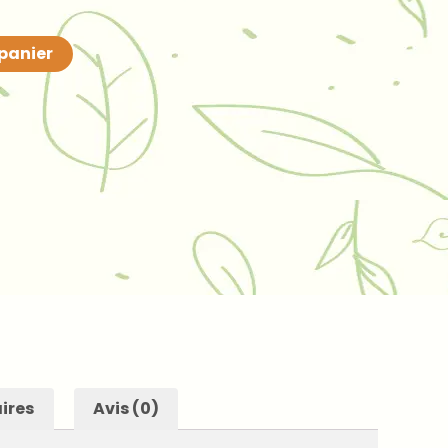
 panier
ires
Avis (0)