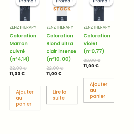
DE
Promo !
Promo !
Promo !
Promo !
Promo !
Promo !
actuel
initial
actuel
initial
actuel
initial
STOCK
est :
était :
est :
était :
est :
était :
11,00 €.
22,00 €.
11,00 €.
22,00 €.
11,00 €.
22,00 €.
ZENZTHERAPY
ZENZTHERAPY
ZENZTHERAPY
Coloration
Coloration
Coloration
Marron
Blond ultra
Violet
cuivré
clair intense
(n°0,77)
(n°4,14)
(n°10, 00)
22,00
€
11,00
€
22,00
€
22,00
€
11,00
€
11,00
€
Ajouter
au
Ajouter
Lire la
panier
au
suite
panier