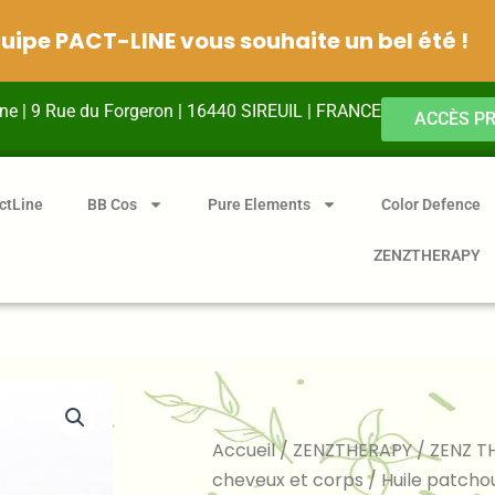
quipe PACT-LINE vous souhaite un bel été !
ine | 9 Rue du Forgeron | 16440 SIREUIL | FRANCE
ACCÈS P
ctLine
BB Cos
Pure Elements
Color Defence
ZENZTHERAPY
Accueil
/
ZENZTHERAPY
/
ZENZ T
cheveux et corps
/ Huile patcho