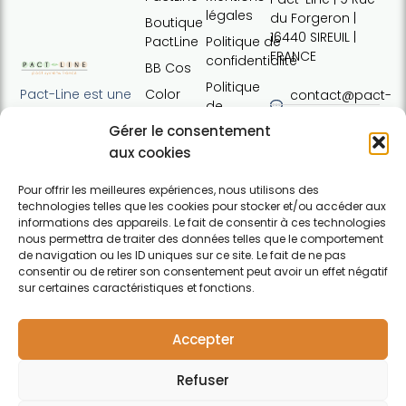
légales
du Forgeron |
Boutique
16440 SIREUIL |
PactLine
Politique de
FRANCE
confidentialité
BB Cos
Politique
Color
Pact-Line est une
contact@pact-
de
Defence
entreprise
line.com
cookies
Gérer le consentement
française
Pure
Tel : +33 (0)7
Conditions
proposant des
aux cookies
Elements
54 37 97 74
générales
produits
Horaires:
de vente
capillaires de
Pour offrir les meilleures expériences, nous utilisons des
Lundi · 13h30 ·
technologies telles que les cookies pour stocker et/ou accéder aux
haute qualité et
Contact
17h30 | Mardi,
informations des appareils. Le fait de consentir à ces technologies
soucieux du
nous permettra de traiter des données telles que le comportement
mercredi,
respect de
de navigation ou les ID uniques sur ce site. Le fait de ne pas
jeudi : 09h30 ·
l'environnement.
consentir ou de retirer son consentement peut avoir un effet négatif
12h30 / 13h30 ·
Pour particuliers et
sur certaines caractéristiques et fonctions.
17h30 |
professionnels.
F
Vendredi :
a
09h30 · 12h30
Accepter
c
e
Refuser
b
o