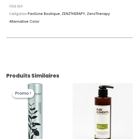
UGS
165
Catégories
PactLine Boutique
,
ZENZTHERAPY
,
ZenzTherapy
Alternative Color
Produits Similaires
Le
Le
prix
prix
Promo !
Promo !
initial
actuel
était :
est :
26,40 €.
13,20 €.