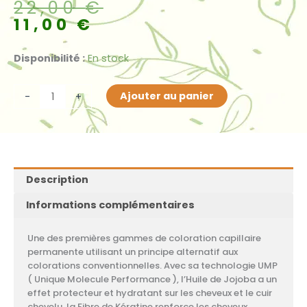
Le
Le
22,00
€
prix
prix
11,00
€
initial
actuel
était :
est :
quantité
Disponibilité :
En stock
22,00 €.
11,00 €.
de
Coloration
Ajouter au panier
-
+
Silver
Description
Informations complémentaires
Une des premières gammes de coloration capillaire
permanente utilisant un principe alternatif aux
colorations conventionnelles. Avec sa technologie UMP
( Unique Molecule Performance ), l’Huile de Jojoba a un
effet protecteur et hydratant sur les cheveux et le cuir
chevelu, la Fibre de Kératine renforce les cheveux