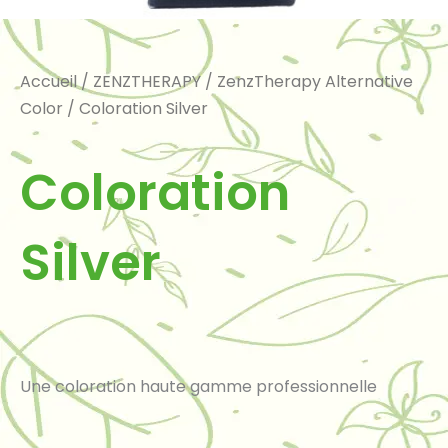
Accueil
/
ZENZTHERAPY
/
ZenzTherapy Alternative
Color
/ Coloration Silver
Coloration
Silver
Une coloration haute gamme professionnelle