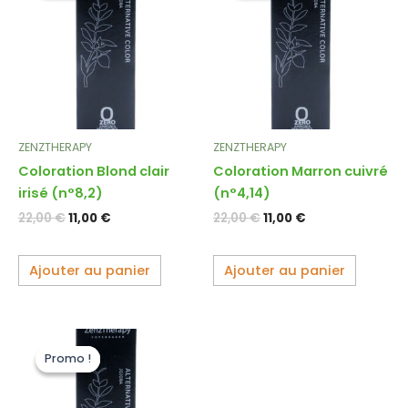
était :
est :
était :
est :
22,00 €.
11,00 €.
22,00 €.
11,00 €.
ZENZTHERAPY
ZENZTHERAPY
Coloration Blond clair
Coloration Marron cuivré
irisé (n°8,2)
(n°4,14)
22,00
€
11,00
€
22,00
€
11,00
€
Ajouter au panier
Ajouter au panier
Le
Le
prix
prix
Promo !
Promo !
initial
actuel
était :
est :
22,00 €.
11,00 €.