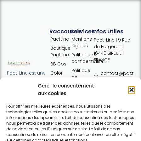
Raccourcis
Services
Infos Utiles
PactLine
Mentions
Pact-Line | 9 Rue
légales
du Forgeron |
Boutique
16440 SIREUIL |
PactLine
Politique de
FRANCE
confidentialité
BB Cos
Politique
Color
Pact-Line est une
contact@pact-
de
Defence
entreprise
line.com
cookies
Gérer le consentement
française
Pure
Tel : +33 (0)7
Conditions
proposant des
aux cookies
Elements
54 37 97 74
générales
produits
Horaires:
de vente
capillaires de
Pour offrir les meilleures expériences, nous utilisons des
Lundi · 13h30 ·
technologies telles que les cookies pour stocker et/ou accéder aux
haute qualité et
Contact
17h30 | Mardi,
informations des appareils. Le fait de consentir à ces technologies
soucieux du
nous permettra de traiter des données telles que le comportement
mercredi,
respect de
de navigation ou les ID uniques sur ce site. Le fait de ne pas
jeudi : 09h30 ·
l'environnement.
consentir ou de retirer son consentement peut avoir un effet négatif
12h30 / 13h30 ·
Pour particuliers et
sur certaines caractéristiques et fonctions.