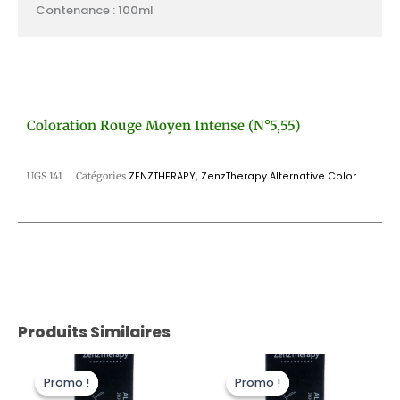
Contenance : 100ml
Coloration Rouge Moyen Intense (n°5,55)
UGS
141
Catégories
ZENZTHERAPY
,
ZenzTherapy Alternative Color
Produits Similaires
Le
Le
Le
Le
prix
prix
prix
prix
Promo !
Promo !
Promo !
Promo !
initial
actuel
initial
actuel