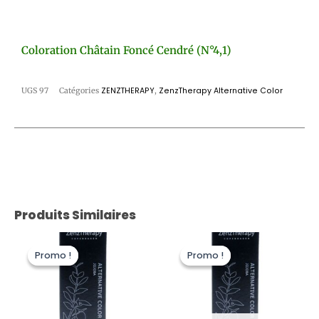
Coloration Châtain Foncé Cendré (n°4,1)
UGS
97
Catégories
ZENZTHERAPY
,
ZenzTherapy Alternative Color
Produits Similaires
Le
Le
Le
Le
prix
prix
prix
prix
Promo !
Promo !
Promo !
Promo !
initial
actuel
initial
actuel
était :
est :
était :
est :
22,00 €.
11,00 €.
22,00 €.
11,00 €.