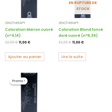
EN RUPTURE DE
STOCK
ZENZTHERAPY
ZENZTHERAPY
Coloration Marron cuivré
Coloration Blond foncé
(n°4,14)
doré cuivré (n°6,34)
22,00
€
11,00
€
22,00
€
11,00
€
Ajouter au panier
Lire la suite
Le
Le
prix
prix
Promo !
Promo !
initial
actuel
était :
est :
22,00 €.
11,00 €.