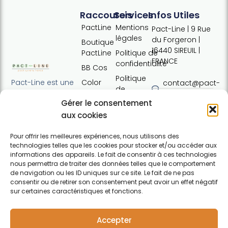
Raccourcis
Services
Infos Utiles
PactLine
Mentions
Pact-Line | 9 Rue
légales
du Forgeron |
Boutique
16440 SIREUIL |
PactLine
Politique de
FRANCE
confidentialité
BB Cos
Politique
Color
Pact-Line est une
contact@pact-
de
Defence
entreprise
line.com
cookies
Gérer le consentement
française
Pure
Tel : +33 (0)7
Conditions
proposant des
aux cookies
Elements
54 37 97 74
générales
produits
Horaires:
de vente
capillaires de
Pour offrir les meilleures expériences, nous utilisons des
Lundi · 13h30 ·
technologies telles que les cookies pour stocker et/ou accéder aux
haute qualité et
Contact
17h30 | Mardi,
informations des appareils. Le fait de consentir à ces technologies
soucieux du
nous permettra de traiter des données telles que le comportement
mercredi,
respect de
de navigation ou les ID uniques sur ce site. Le fait de ne pas
jeudi : 09h30 ·
l'environnement.
consentir ou de retirer son consentement peut avoir un effet négatif
12h30 / 13h30 ·
Pour particuliers et
sur certaines caractéristiques et fonctions.
17h30 |
professionnels.
F
Vendredi :
a
09h30 · 12h30
Accepter
c