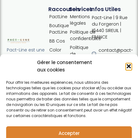
Raccourcis
Services
Infos Utiles
PactLine
Mentions
Pact-Line | 9 Rue
légales
du Forgeron |
Boutique
16440 SIREUIL |
PactLine
Politique de
FRANCE
confidentialité
BB Cos
Politique
Color
Pact-Line est une
contact@pact-
de
Defence
entreprise
line.com
cookies
Gérer le consentement
française
Pure
Tel : +33 (0)7
Conditions
proposant des
aux cookies
Elements
54 37 97 74
générales
produits
Horaires:
de vente
capillaires de
Pour offrir les meilleures expériences, nous utilisons des
Lundi · 13h30 ·
technologies telles que les cookies pour stocker et/ou accéder aux
haute qualité et
Contact
17h30 | Mardi,
informations des appareils. Le fait de consentir à ces technologies
soucieux du
nous permettra de traiter des données telles que le comportement
mercredi,
respect de
de navigation ou les ID uniques sur ce site. Le fait de ne pas
jeudi : 09h30 ·
l'environnement.
consentir ou de retirer son consentement peut avoir un effet négatif
12h30 / 13h30 ·
Pour particuliers et
sur certaines caractéristiques et fonctions.
17h30 |
professionnels.
F
Vendredi :
a
09h30 · 12h30
Accepter
c