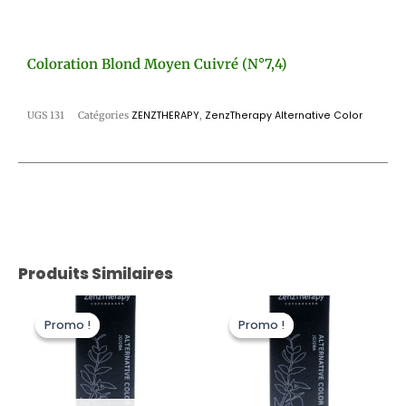
Coloration Blond Moyen Cuivré (n°7,4)
UGS
131
Catégories
ZENZTHERAPY
,
ZenzTherapy Alternative Color
Produits Similaires
Le
Le
Le
Le
prix
prix
prix
prix
Promo !
Promo !
Promo !
Promo !
initial
actuel
initial
actuel
était :
est :
était :
est :
22,00 €.
11,00 €.
22,00 €.
11,00 €.