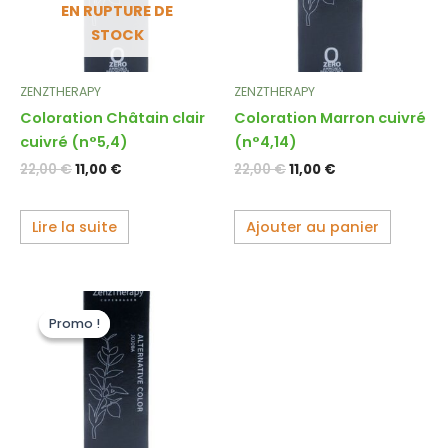
EN RUPTURE DE
STOCK
ZENZTHERAPY
ZENZTHERAPY
Coloration Châtain clair
Coloration Marron cuivré
cuivré (n°5,4)
(n°4,14)
22,00
€
11,00
€
22,00
€
11,00
€
Lire la suite
Ajouter au panier
Le
Le
prix
prix
Promo !
Promo !
initial
actuel
était :
est :
22,00 €.
11,00 €.