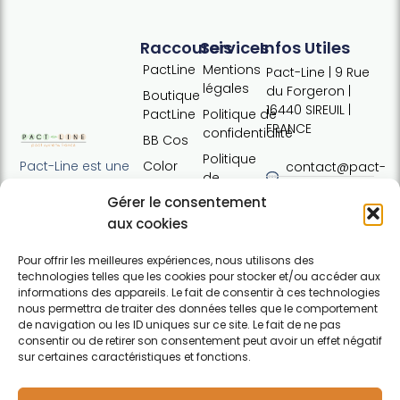
Raccourcis
Services
Infos Utiles
PactLine
Mentions
Pact-Line | 9 Rue
légales
du Forgeron |
Boutique
16440 SIREUIL |
PactLine
Politique de
FRANCE
confidentialité
BB Cos
Politique
Color
Pact-Line est une
contact@pact-
de
Defence
entreprise
line.com
cookies
Gérer le consentement
française
Pure
Tel : +33 (0)7
Conditions
proposant des
aux cookies
Elements
54 37 97 74
générales
produits
Horaires:
de vente
capillaires de
Pour offrir les meilleures expériences, nous utilisons des
Lundi · 13h30 ·
technologies telles que les cookies pour stocker et/ou accéder aux
haute qualité et
Contact
17h30 | Mardi,
informations des appareils. Le fait de consentir à ces technologies
soucieux du
nous permettra de traiter des données telles que le comportement
mercredi,
respect de
de navigation ou les ID uniques sur ce site. Le fait de ne pas
jeudi : 09h30 ·
l'environnement.
consentir ou de retirer son consentement peut avoir un effet négatif
12h30 / 13h30 ·
Pour particuliers et
sur certaines caractéristiques et fonctions.
17h30 |
professionnels.
F
Vendredi :