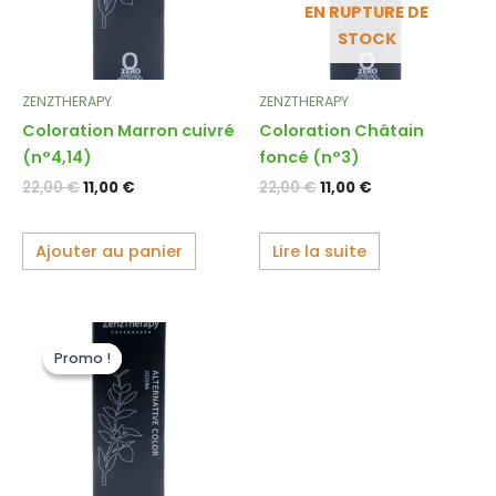
EN RUPTURE DE
STOCK
ZENZTHERAPY
ZENZTHERAPY
Coloration Marron cuivré
Coloration Châtain
(n°4,14)
foncé (n°3)
22,00
€
11,00
€
22,00
€
11,00
€
Ajouter au panier
Lire la suite
Le
Le
prix
prix
Promo !
Promo !
initial
actuel
était :
est :
22,00 €.
11,00 €.