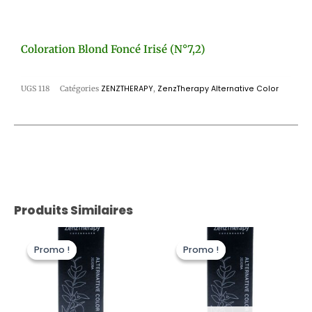
Coloration Blond Foncé Irisé (n°7,2)
UGS
118
Catégories
ZENZTHERAPY
,
ZenzTherapy Alternative Color
Produits Similaires
Le
Le
Le
Le
prix
prix
prix
prix
Promo !
Promo !
Promo !
Promo !
initial
actuel
initial
actuel
était :
est :
était :
est :
22,00 €.
11,00 €.
22,00 €.
11,00 €.