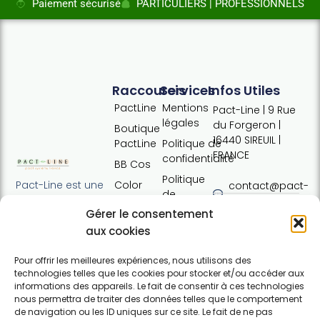
Paiement sécurisé
PARTICULIERS | PROFESSIONNELS
Raccourcis
Services
Infos Utiles
PactLine
Mentions
Pact-Line | 9 Rue
légales
du Forgeron |
Boutique
16440 SIREUIL |
PactLine
Politique de
FRANCE
confidentialité
BB Cos
Politique
Color
Pact-Line est une
contact@pact-
de
Defence
entreprise
line.com
cookies
Gérer le consentement
française
Pure
Tel : +33 (0)7
Conditions
proposant des
aux cookies
Elements
54 37 97 74
générales
produits
Horaires:
de vente
capillaires de
Pour offrir les meilleures expériences, nous utilisons des
Lundi · 13h30 ·
technologies telles que les cookies pour stocker et/ou accéder aux
haute qualité et
Contact
17h30 | Mardi,
informations des appareils. Le fait de consentir à ces technologies
soucieux du
nous permettra de traiter des données telles que le comportement
mercredi,
respect de
de navigation ou les ID uniques sur ce site. Le fait de ne pas
jeudi : 09h30 ·