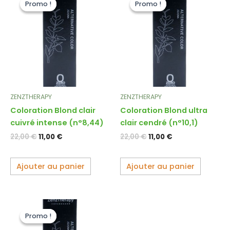
Promo !
Promo !
Promo !
Promo !
initial
actuel
initial
actuel
était :
est :
était :
est :
22,00 €.
11,00 €.
22,00 €.
11,00 €.
ZENZTHERAPY
ZENZTHERAPY
Coloration Blond clair
Coloration Blond ultra
cuivré intense (n°8,44)
clair cendré (n°10,1)
22,00
€
11,00
€
22,00
€
11,00
€
Ajouter au panier
Ajouter au panier
Le
Le
prix
prix
Promo !
Promo !
initial
actuel
était :
est :