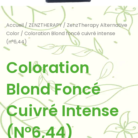
Accueil
/
ZENZTHERAPY
/
ZenzTherapy Alternative
Color
/ Coloration Blond foncé cuivré intense
(n°6,44)
Coloration
Blond Foncé
Cuivré Intense
(n°6,44)