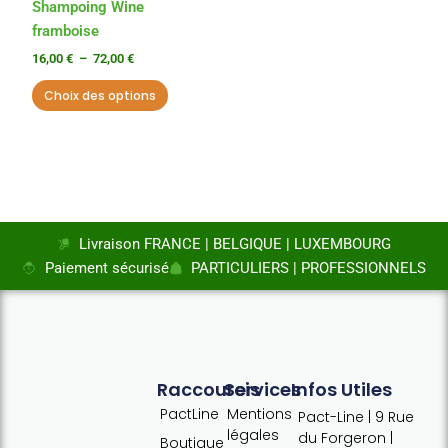
choisies
Shampoing Wine
sur
framboise
la
16,00
€
–
72,00
€
page
Choix des options
du
produit
Livraison FRANCE | BELGIQUE | LUXEMBOURG
Paiement sécurisé
PARTICULIERS | PROFESSIONNELS
Raccourcis
Services
Infos Utiles
PactLine
Mentions
Pact-Line | 9 Rue
légales
du Forgeron |
Boutique