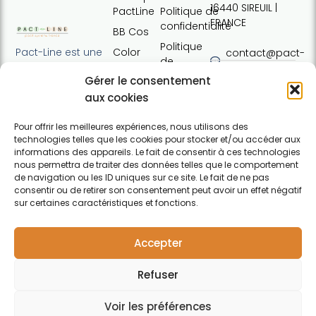
16440 SIREUIL |
PactLine
Politique de
FRANCE
confidentialité
BB Cos
Politique
Color
Pact-Line est une
contact@pact-
de
Defence
entreprise
line.com
cookies
Gérer le consentement
française
Pure
Tel : +33 (0)7
Conditions
proposant des
aux cookies
Elements
54 37 97 74
générales
produits
Horaires:
de vente
capillaires de
Pour offrir les meilleures expériences, nous utilisons des
Lundi · 13h30 ·
technologies telles que les cookies pour stocker et/ou accéder aux
haute qualité et
Contact
17h30 | Mardi,
informations des appareils. Le fait de consentir à ces technologies
soucieux du
nous permettra de traiter des données telles que le comportement
mercredi,
respect de
de navigation ou les ID uniques sur ce site. Le fait de ne pas
jeudi : 09h30 ·
l'environnement.
consentir ou de retirer son consentement peut avoir un effet négatif
12h30 / 13h30 ·
Pour particuliers et
sur certaines caractéristiques et fonctions.
17h30 |
professionnels.
F
Vendredi :
a
09h30 · 12h30
Accepter
c
e
Refuser
b
o
o
Voir les préférences