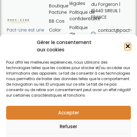
légales
du Forgeron |
Boutique
16440 SIREUIL |
PactLine
Politique de
FRANCE
confidentialité
BB Cos
Politique
Color
Pact-Line est une
contact@pact-
de
Defence
entreprise
line.com
cookies
Gérer le consentement
française
Pure
Tel : +33 (0)7
Conditions
proposant des
aux cookies
Elements
54 37 97 74
générales
produits
Horaires:
de vente
capillaires de
Pour offrir les meilleures expériences, nous utilisons des
Lundi · 13h30 ·
technologies telles que les cookies pour stocker et/ou accéder aux
haute qualité et
Contact
17h30 | Mardi,
informations des appareils. Le fait de consentir à ces technologies
soucieux du
nous permettra de traiter des données telles que le comportement
mercredi,
respect de
de navigation ou les ID uniques sur ce site. Le fait de ne pas
jeudi : 09h30 ·
l'environnement.
consentir ou de retirer son consentement peut avoir un effet négatif
12h30 / 13h30 ·
Pour particuliers et
sur certaines caractéristiques et fonctions.
17h30 |
professionnels.
F
Vendredi :
a
09h30 · 12h30
Accepter
c
e
Refuser
b
o