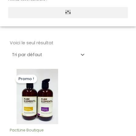
Voici le seul résultat
Le
Le
prix
prix
Promo !
initial
actuel
était :
est :
45,00 €.
40,00 €.
PactLine Boutique