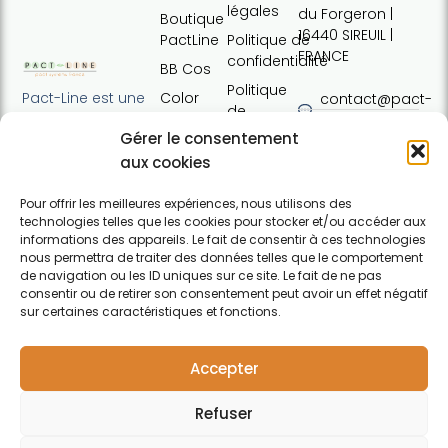
légales
du Forgeron |
Boutique
16440 SIREUIL |
PactLine
Politique de
FRANCE
confidentialité
BB Cos
Politique
Color
Pact-Line est une
contact@pact-
de
Defence
entreprise
line.com
cookies
Gérer le consentement
française
Pure
Tel : +33 (0)7
Conditions
proposant des
aux cookies
Elements
54 37 97 74
générales
produits
Horaires:
de vente
capillaires de
Pour offrir les meilleures expériences, nous utilisons des
Lundi · 13h30 ·
technologies telles que les cookies pour stocker et/ou accéder aux
haute qualité et
Contact
17h30 | Mardi,
informations des appareils. Le fait de consentir à ces technologies
soucieux du
nous permettra de traiter des données telles que le comportement
mercredi,
respect de
de navigation ou les ID uniques sur ce site. Le fait de ne pas
jeudi : 09h30 ·
l'environnement.
consentir ou de retirer son consentement peut avoir un effet négatif
12h30 / 13h30 ·
Pour particuliers et
sur certaines caractéristiques et fonctions.
17h30 |
professionnels.
F
Vendredi :
a
09h30 · 12h30
Accepter
c
e
Refuser
b
o